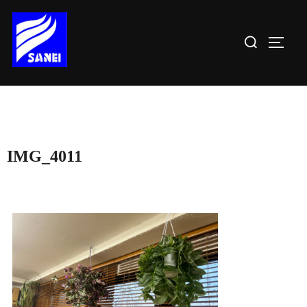
コ
ン
検
サイド
テ
索
ン
対
ツ
象:
へ
ス
キ
IMG_4011
ッ
プ