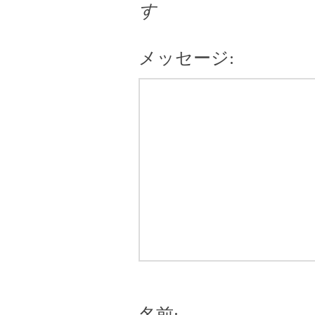
す
メッセージ:
名前: