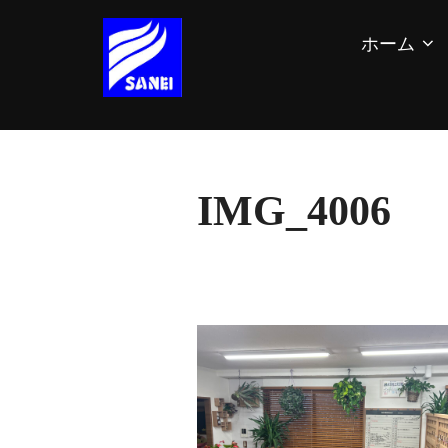
コ
ホーム
ン
テ
ン
IMG_4006
ツ
へ
ス
キ
ッ
プ